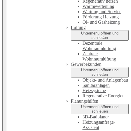
Regenerativ heizen
Wärmeverteilung
Wartung und Service
Förderung Heizung
Öl- und Gasheizung
Lüftung
Untermenü öffnen und
schließen
Dezentrale
Wohnraumlüftung
Zentrale
Wohnraumlüftung
Gewerbekunden
Untermenü öffnen und
schließen
Objekt- und Anlagenbau
Sanitäranlagen
Heizsysteme
Regenerative Energien
Planungshilfen
Untermenü öffnen und
schließen
3D-Badplaner
Heizungsanfrage-
Assistent